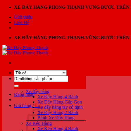
Bỏ
XE ĐẨY HÀNG PHONG THẠNH-VỮNG BƯỚC TRÊN 
qua
Giới thiệu
nội
Liên Hệ
dung
XE ĐẨY HÀNG PHONG THẠNH-VỮNG BƯỚC TRÊN 
Tìm
Danh mục sản phẩm
kiếm:
Xe đẩy hàng
Đăng nhập
Xe Đẩy Hàng 4 Bánh
Xe Đẩy Hàng Gấp Gọn
0
₫
Giỏ hàng /
Xe đẩy hàng tay cố định
Xe Đẩy Hàng 2 Bánh
Bánh Xe Đẩy Hàng
Xe Kéo Hàng
Xe Kéo Hàng 4 Bánh