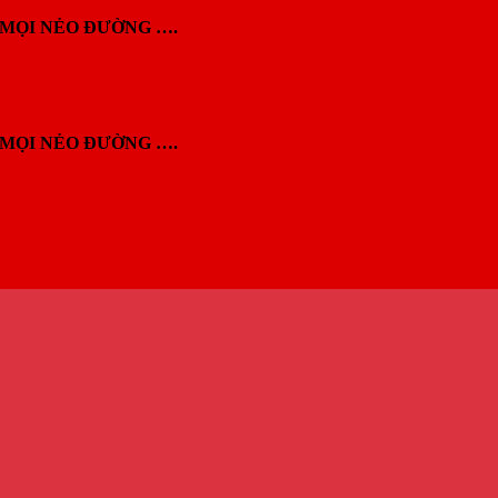
MỌI NẺO ĐƯỜNG ….
MỌI NẺO ĐƯỜNG ….