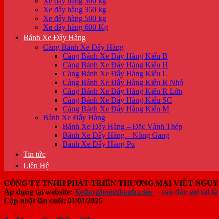
Xe đẩy hàng 300 kg
Xe đẩy hàng 350 kg
Xe đẩy hàng 500 kg
Xe đẩy hàng 600 Kg
Bánh Xe Đẩy Hàng
Càng Bánh Xe Đẩy Hàng
Càng Bánh Xe Đẩy Hàng Kiểu B
Càng Bánh Xe Đẩy Hàng Kiểu H
Càng Bánh Xe Đẩy Hàng Kiểu L
Càng Bánh Xe Đẩy Hàng Kiểu R Nhỏ
Càng Bánh Xe Đẩy Hàng Kiểu R Lớn
Càng Bánh Xe Đẩy Hàng Kiểu SC
Càng Bánh Xe Đẩy Hàng Kiểu M
Bánh Xe Đẩy Hàng
Bánh Xe Đẩy Hàng – Đặc Vành Thép
Bánh Xe Đẩy Hàng – Nòng Gang
Bánh Xe Đẩy Hàng Pu
Tin tức
Liên Hệ
CÔNG TY TNHH PHÁT TRIỂN THƯƠNG MẠI VIỆT NGU
Áp dụng tại website:
Xedayphongthanh.com
– sau đây gọi tắt l
Cập nhật lần cuối: 01/01/2025