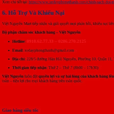
Xem chi tiết tại:
https://www.xedayphongthanh.com/chinh-sach-doi-tr
6. Hỗ Trợ Và Khiếu Nại
Việt Nguyên Mart tiếp nhận và giải quyết mọi phản hồi, khiếu nại li
Bộ phận chăm sóc khách hàng – Việt Nguyên
0918.62.77.33 – 0286.270.2125
Hotline
:
Email
:
xedayphongthanh@gmail.com
Địa chỉ
: 228/5 đường Hàn Hải Nguyên, Phường 10, Quận 11,
Thời gian tiếp nhận
: Thứ 2 – Thứ 7 (8h00 – 17h30)
Việt Nguyên
luôn đặt
quyền lợi và sự hài lòng của khách hàng lê
toàn – tiện lợi cho mọi khách hàng trên toàn quốc.
Giao hàng siêu tốc