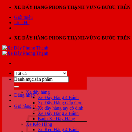
Bỏ
XE ĐẨY HÀNG PHONG THẠNH-VỮNG BƯỚC TRÊN 
qua
Giới thiệu
nội
Liên Hệ
dung
XE ĐẨY HÀNG PHONG THẠNH-VỮNG BƯỚC TRÊN 
Tìm
Danh mục sản phẩm
kiếm:
Xe đẩy hàng
Đăng nhập
Xe Đẩy Hàng 4 Bánh
Xe Đẩy Hàng Gấp Gọn
0
₫
Giỏ hàng /
Xe đẩy hàng tay cố định
Xe Đẩy Hàng 2 Bánh
Bánh Xe Đẩy Hàng
Xe Kéo Hàng
Xe Kéo Hàng 4 Bánh