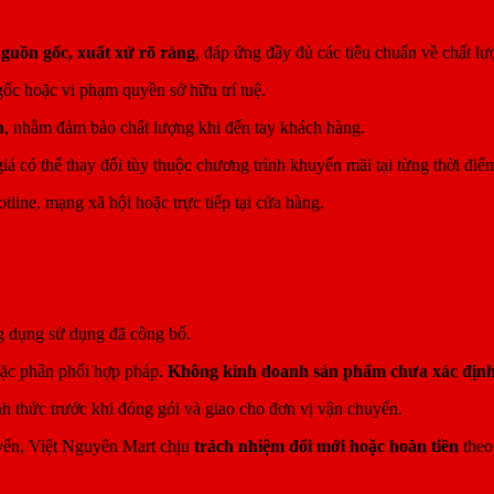
guồn gốc, xuất xứ rõ ràng
, đáp ứng đầy đủ các tiêu chuẩn về chất lư
ốc hoặc vi phạm quyền sở hữu trí tuệ.
h
, nhằm đảm bảo chất lượng khi đến tay khách hàng.
á có thể thay đổi tùy thuộc chương trình khuyến mãi tại từng thời điể
line, mạng xã hội hoặc trực tiếp tại cửa hàng.
g dụng sử dụng đã công bố.
oặc phân phối hợp pháp.
Không kinh doanh sản phẩm chưa xác định 
h thức trước khi đóng gói và giao cho đơn vị vận chuyển.
uyển, Việt Nguyên Mart chịu
trách nhiệm đổi mới hoặc hoàn tiền
theo 