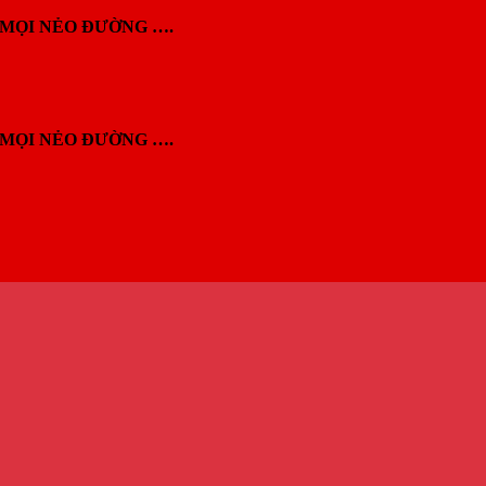
MỌI NẺO ĐƯỜNG ….
MỌI NẺO ĐƯỜNG ….