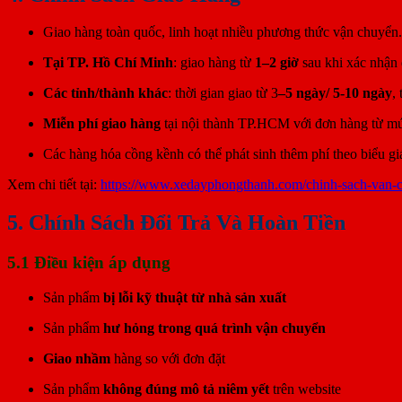
Giao hàng toàn quốc, linh hoạt nhiều phương thức vận chuyển.
Tại TP. Hồ Chí Minh
: giao hàng từ
1–2 giờ
sau khi xác nhận 
Các tỉnh/thành khác
: thời gian giao từ 3
–5 ngày/ 5-10 ngày
,
Miễn phí giao hàng
tại nội thành TP.HCM với đơn hàng từ mức 
Các hàng hóa cồng kềnh có thể phát sinh thêm phí theo biểu gi
Xem chi tiết tại:
https://www.xedayphongthanh.com/chinh-sach-van-
5. Chính Sách Đổi Trả Và Hoàn Tiền
5.1 Điều kiện áp dụng
Sản phẩm
bị lỗi kỹ thuật từ nhà sản xuất
Sản phẩm
hư hỏng trong quá trình vận chuyển
Giao nhầm
hàng so với đơn đặt
Sản phẩm
không đúng mô tả niêm yết
trên website