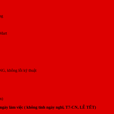
ng
Mart
, không lỗi kỹ thuật
n)
 ngày làm việc ( không tính ngày nghĩ, T7-CN, LỄ TẾT)