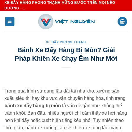
XE ĐẨY HÀNG PHONG THẠNH-VỮNG BƯỚC TRÊN MỌI NẺO
Bỏ
ĐƯỜNG ….
qua
nội
dung
XE ĐẨY PHONG THẠNH
Bánh Xe Đẩy Hàng Bị Mòn? Giải
Pháp Khiến Xe Chạy Êm Như Mới
Trong quá trình sử dụng lâu dài tại nhà kho, xưởng sản
xuất, siêu thị hay khu vực vận chuyển hàng hóa, tình trạng
bánh xe đẩy hàng bị mòn
là vấn đề gần như không thể
tránh khỏi. Ban đầu, nhiều người chỉ cảm thấy xe hơi nặng
hơn khi đẩy hoặc xuất hiện tiếng kêu nhỏ. Tuy nhiên theo
thời gian, bánh xe xuống cấp sẽ khiến xe rung lắc mạnh,