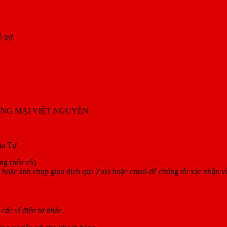
 trợ.
ƠNG MẠI VIỆT NGUYÊN
ia Tự
ng (nếu có)
i hoặc ảnh chụp giao dịch qua Zalo hoặc email để chúng tôi xác nhận v
ác ví điện tử khác.