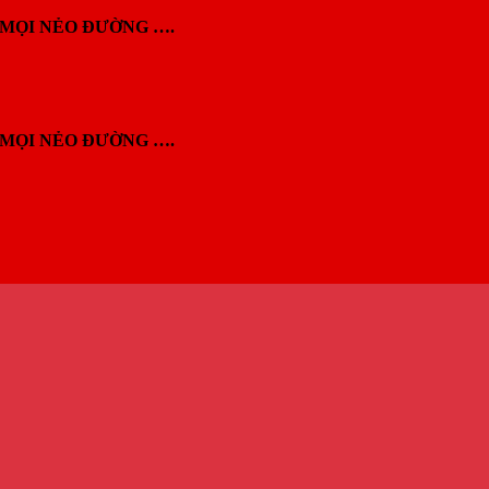
MỌI NẺO ĐƯỜNG ….
MỌI NẺO ĐƯỜNG ….