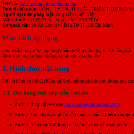
Website
:
https://xedayphongthanh.com
Đơn vị chủ quản
: CÔNG TY TNHH PHÁT TRIỂN THƯƠNG M
Người đại diện pháp luật
: Ông Trần Quốc Việt
Mã số thuế
: 0313057325 – Ngày cấp: 18/12/2014
Cơ quan cấp
: Sở Kế Hoạch và Đầu Tư TP. Hồ Chí Minh
Mục đích áp dụng
Chính sách này được áp dụng nhằm hướng dẫn Quý khách hàng các bư
được thực hiện nhanh chóng, chính xác và minh bạch.
1. Hình thức đặt hàng
Khách hàng có thể đặt hàng tại Xedayphongthanh.com thông qua các
1.1. Đặt hàng trực tiếp trên website
Bước 1: Truy cập website
https://xedayphongthanh.com
Bước 2: Lựa chọn sản phẩm cần mua → bấm
“Thêm vào giỏ 
Bước 3: Vào mục
Giỏ hàng
để kiểm tra thông tin sản phẩm