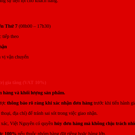
ăng sự tiện lợi cho khách hàng.
ến Thứ 7
(08h00 – 17h30)
 tiếp theo
nhận
ơn vị vận chuyển
trị gia tăng (VAT 10%)
ận hàng và khối lượng sản phẩm.
được
thông báo rõ ràng khi xác nhận đơn hàng
trước khi tiến hành gi
thoại, địa chỉ) để tránh sai sót trong việc giao nhận.
h xác, Việt Nguyên có quyền
hủy đơn hàng mà không chịu trách nhi
ước 100%
nếu thuộc nhóm hàng đặt riêng hoặc hàng lớn.