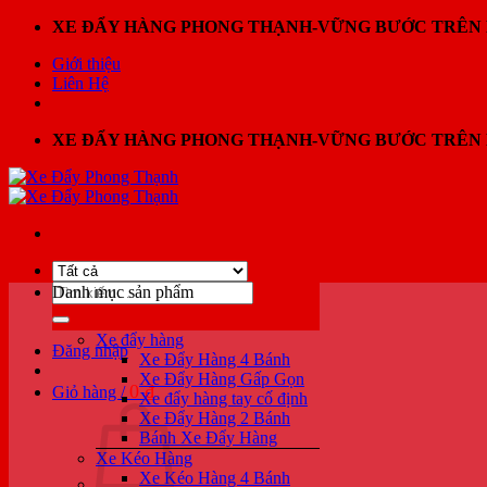
Bỏ
XE ĐẨY HÀNG PHONG THẠNH-VỮNG BƯỚC TRÊN 
qua
Giới thiệu
nội
Liên Hệ
dung
XE ĐẨY HÀNG PHONG THẠNH-VỮNG BƯỚC TRÊN 
Tìm
Danh mục sản phẩm
kiếm:
Xe đẩy hàng
Đăng nhập
Xe Đẩy Hàng 4 Bánh
Xe Đẩy Hàng Gấp Gọn
0
₫
Giỏ hàng /
Xe đẩy hàng tay cố định
Xe Đẩy Hàng 2 Bánh
Bánh Xe Đẩy Hàng
Xe Kéo Hàng
Xe Kéo Hàng 4 Bánh