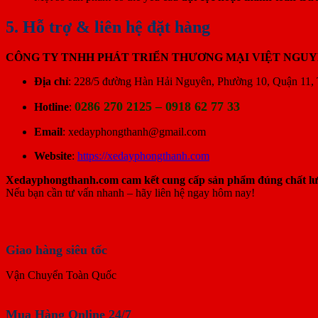
5. Hỗ trợ & liên hệ đặt hàng
CÔNG TY TNHH PHÁT TRIỂN THƯƠNG MẠI VIỆT NGU
Địa chỉ
: 228/5 đường Hàn Hải Nguyên, Phường 10, Quận 11,
0286 270 2125 – 0918 62 77 33
Hotline
:
Email
:
xedayphongthanh@gmail.com
Website
:
https://xedayphongthanh.com
Xedayphongthanh.com cam kết cung cấp sản phẩm đúng chất lượn
Nếu bạn cần tư vấn nhanh – hãy liên hệ ngay hôm nay!
Giao hàng siêu tốc
Vận Chuyển Toàn Quốc
Mua Hàng Online 24/7