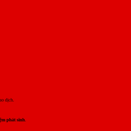
ao dịch.
ệm phát sinh
.