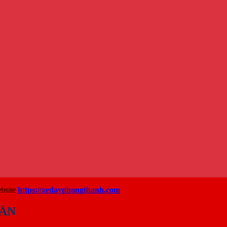
bsite
https://xedayphongthanh.com
OÁN