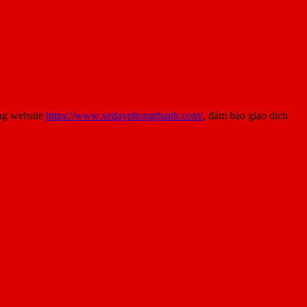
ng website
https://www.xedayphongthanh.com/
, đảm bảo giao dịch