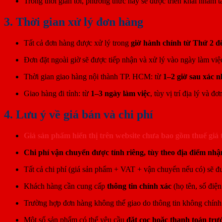
Trong thời gian tới, phương thức này sẽ được triển khai nhằm t
3. Thời gian xử lý đơn hàng
Tất cả đơn hàng được xử lý trong
giờ hành chính từ Thứ 2 đ
Đơn đặt ngoài giờ sẽ được tiếp nhận và xử lý vào ngày làm việc
Thời gian giao hàng nội thành TP. HCM: từ
1–2 giờ sau xác 
Giao hàng đi tỉnh: từ
1–3 ngày làm việc
, tùy vị trí địa lý và đ
4. Lưu ý về giá bán và chi phí
Giá sản phẩm hiển thị trên website chưa bao gồm thuế giá 
Chi phí vận chuyển được tính riêng, tùy theo địa điểm nh
Tất cả chi phí (giá sản phẩm + VAT + vận chuyển nếu có) sẽ 
Khách hàng cần cung cấp
thông tin chính xác
(họ tên, số điện 
Trường hợp đơn hàng không thể giao do thông tin không chín
Một số sản phẩm có thể yêu cầu
đặt cọc hoặc thanh toán tr