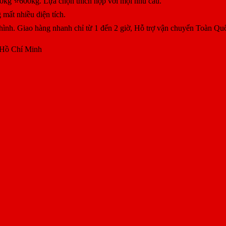
0kg ⭐600kg. Lựa chọn thích hợp với mọi nhu cầu.
 mất nhiều diện tích.
 hình.
Giao hàng nhanh chỉ từ 1 đến 2 giờ, Hỗ trợ vận chuyển Toàn Qu
 Hồ Chí Minh