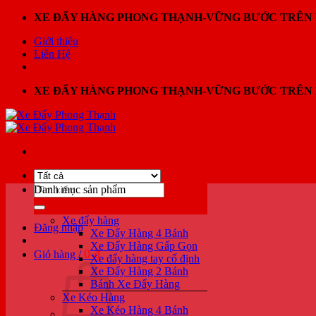
Bỏ
XE ĐẨY HÀNG PHONG THẠNH-VỮNG BƯỚC TRÊN 
qua
Giới thiệu
nội
Liên Hệ
dung
XE ĐẨY HÀNG PHONG THẠNH-VỮNG BƯỚC TRÊN 
Tìm
Danh mục sản phẩm
kiếm:
Xe đẩy hàng
Đăng nhập
Xe Đẩy Hàng 4 Bánh
Xe Đẩy Hàng Gấp Gọn
0
₫
Giỏ hàng /
Xe đẩy hàng tay cố định
Xe Đẩy Hàng 2 Bánh
Bánh Xe Đẩy Hàng
Xe Kéo Hàng
Xe Kéo Hàng 4 Bánh