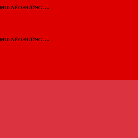
MỌI NẺO ĐƯỜNG ….
MỌI NẺO ĐƯỜNG ….