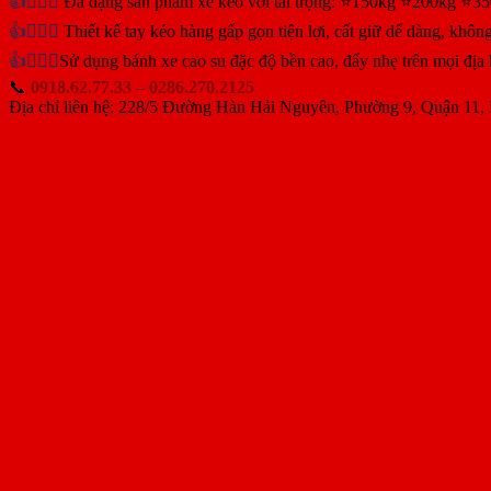
👍
👉🏻✅
Đa dạng sản phẩm xe kéo với tải trọng: ⭐150kg ⭐200kg ⭐35
👍
👉🏻✅
Thiết kế tay kéo hàng gấp gọn tiện lợi, cất giữ dể dàng, không
👍
👉🏻✅
Sử dụng bánh xe cao su đặc độ bền cao, đẩy nhẹ trên mọi địa
📞
0918.62.77.33 – 0286.270.2125
Địa chỉ liên hệ: 228/5 Đường Hàn Hải Nguyên, Phường 9, Quận 11,