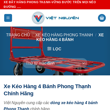
XE ĐẨY HÀNG PHONG THẠNH-VỮNG BƯỚC TRÊN MỌI NẺO
Bỏ
ĐƯỜNG ….
qua
nội
dung
TRANG CHỦ
/
XE KÉO HÀNG PHONG THẠNH
/
XE
KÉO HÀNG 4 BÁNH
LỌC
Xe Kéo Hàng 4 Bánh Phong Thạnh
Chính Hãng
Việt Nguyên cung cấp các
dòng xe kéo hàng 4 bánh
Phong Thạnh
chính hãng.