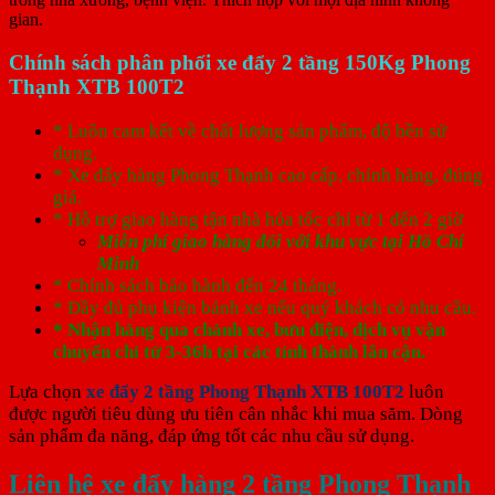
gian.
Chính sách phân phối xe đẩy 2 tầng 150Kg Phong
Thạnh XTB 100T2
* Luôn cam kết về chất lượng sản phẩm, độ bền sử
dụng.
* Xe đẩy hàng Phong Thạnh cao cấp, chính hãng, đúng
giá.
* Hỗ trợ giao hàng tận nhà hỏa tốc chỉ từ 1 đến 2 giờ
Miễn phí giao hàng đối với khu vực tại Hồ Chí
Minh
* Chính sách bảo hành đến 24 tháng.
* Đầy đủ phụ kiện bánh xe nếu quý khách có nhu cầu.
* Nhận hàng qua chành xe, bưu điện, dịch vụ vận
chuyển chỉ từ 3-36h tại các tỉnh thành lân cận.
Lựa chọn
xe đẩy 2 tầng Phong Thạnh XTB 100T2
luôn
được người tiêu dùng ưu tiên cân nhắc khi mua săm. Dòng
sản phẩm đa năng, đáp ứng tốt các nhu cầu sử dụng.
Liên hệ xe đẩy hàng 2 tầng Phong Thạnh