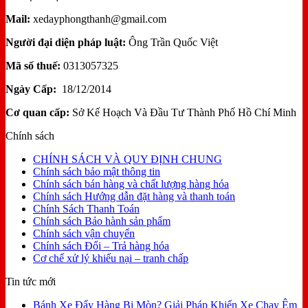
Mail:
xedayphongthanh@gmail.com
Người đại diện pháp luật:
Ông Trần Quốc Việt
Mã số thuế:
0313057325
Ngày Cấp:
18/12/2014
Cơ quan cấp:
Sở Kế Hoạch Và Đầu Tư Thành Phố Hồ Chí Minh
Chính sách
CHÍNH SÁCH VÀ QUY ĐỊNH CHUNG
Chính sách bảo mật thông tin
Chính sách bán hàng và chất lượng hàng hóa
Chính sách Hướng dẫn đặt hàng và thanh toán
Chính Sách Thanh Toán
Chính sách Bảo hành sản phẩm
Chính sách vận chuyển
Chính sách Đổi – Trả hàng hóa
Cơ chế xử lý khiếu nại – tranh chấp
Tin tức mới
Bánh Xe Đẩy Hàng Bị Mòn? Giải Pháp Khiến Xe Chạy Êm