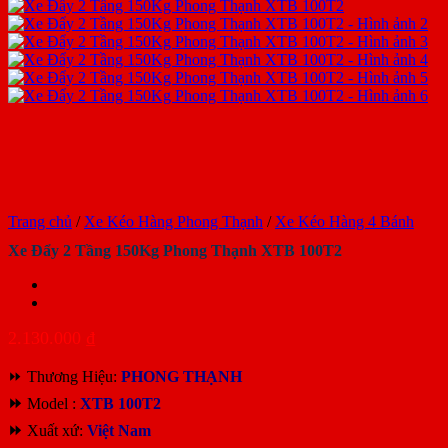
Trang chủ
/
Xe Kéo Hàng Phong Thạnh
/
Xe Kéo Hàng 4 Bánh
Xe Đẩy 2 Tầng 150Kg Phong Thạnh XTB 100T2
2.130.000
₫
⏩ Thương Hiệu:
PHONG THẠNH
⏩
Model :
XTB 100T2
⏩
Xuất xứ:
Việt Nam