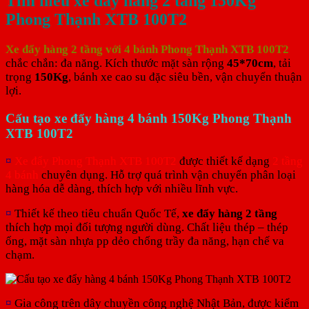
Tìm hiểu xe đẩy hàng 2 tầng 150Kg
Phong Thạnh XTB 100T2
Xe đẩy hàng 2 tầng với 4 bánh Phong Thạnh XTB 100T2
chắc chắn: đa năng. Kích thước mặt sàn rộng
45*70cm
, tải
trọng
150Kg
, bánh xe cao su đặc siêu bền, vận chuyển thuận
lợi.
Cấu tạo xe đẩy hàng 4 bánh 150Kg Phong Thạnh
XTB 100T2
¤
Xe đẩy Phong Thạnh XTB 100T2
được thiết kế dạng
2 tầng
4 bánh
chuyên dụng. Hỗ trợ quá trình vận chuyển phân loại
hàng hóa dễ dàng, thích hợp với nhiều lĩnh vực.
¤
Thiết kế theo tiêu chuẩn Quốc Tế,
xe đẩy hàng 2 tầng
thích hợp mọi đối tượng người dùng. Chất liệu thép – thép
ống, mặt sàn nhựa pp dẻo chống trầy đa năng, hạn chế va
chạm.
¤
Gia công trên dây chuyền công nghệ Nhật Bản, được kiểm