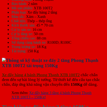
Bảo hành:
2 năm
Mã sản phẩm:
XTB 100T2
Phân loại:
Xe đẩy hàng 2 tầng
Màu sắc:
Xám – Xanh
Chất liệu:
Thép – thép ống
Kích thước sàn:
45 * 70 cm
Cự ly sàn xe:
16 cm
Cự ly tầng xe:
50 cm
Tổng chiều cao:
88 cm
Sử dụng càng bánh xe:
R100D; R100C
Trọng lượng xe:
18 Kg
Tải trọng:
150 Kg
Xe đẩy hàng 4 bánh Phong Thạnh XTB 100T2
chắc chắn
đem đến sự hài lòng lý tưởng. Từ thiết kế đến cấu tạo chắc
chắn, đáp ứng khả năng vận chuyển đến
150Kg
dễ dàng.
Xem thêm:
Xe đẩy hàng 3 tầng 4 bánh Phong Thạnh
XTB 100T3 – 150Kg!