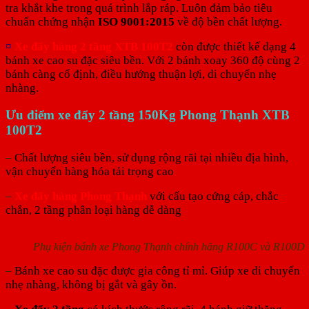
tra khắt khe trong quá trình lắp ráp. Luôn đảm bảo tiêu
chuẩn chứng nhận
ISO 9001:2015
về độ bền chất lượng.
¤
Xe đẩy hàng 2 tầng XTB 100T2
còn được thiết kế dạng 4
bánh xe cao su đặc siêu bền. Với 2 bánh xoay 360 độ cùng 2
bánh càng cố định, điều hướng thuận lợi, di chuyển nhẹ
nhàng.
Ưu điểm xe đẩy 2 tầng 150Kg Phong Thạnh XTB
100T2
–
Chất lượng siêu bền, sử dụng rộng rãi tại nhiều địa hình,
vận chuyển hàng hóa tải trọng cao
–
Xe đẩy hàng Phong Thạnh
với cấu tạo cứng cáp, chắc
chắn, 2 tầng phân loại hàng dễ dàng
Phụ kiện bánh xe Phong Thạnh chính hãng R100C và R100D
–
Bánh xe cao su đặc được gia công tỉ mỉ. Giúp xe di chuyển
nhẹ nhàng, không bị gắt và gây ồn.