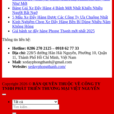
Như Mới
Bảng Giá Xe Đẩy Hàng 4 Bánh Mới Nhất Khiến Nhiều
Người Bất Ngờ
5 Mẫu Xe Đẩy Hàng Được Các Công Ty Ưa Chuộng Nhất
Kinh Nghiệm Chọn Xe Đẩy Hàng Bền Bỉ Dùng Nhiều Năm
Không Hỏng
Giá bánh xe đẩy hàng Phong Thạnh mới nhất 2025
Thông tin liên hệ:
Hotline:
0286 270 2125 – 0918 62 77 33
Địa chỉ:
228/5 đường Hàn Hải Nguyên, Phường 10, Quận
11, Thành Phố Hồ Chí Minh, Việt Nam
Mail:
xedayphongthanh@gmail.com
Website:
xedayphongthanh.com/
Copyright 2026 ©
BẢN QUYỀN THUỘC VỀ CÔNG TY
TNHH PHÁT TRIỂN THƯƠNG MẠI VIỆT NGUYÊN
Tìm
kiếm: