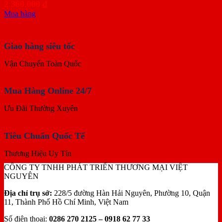
2.360.000
₫
Mua hàng
Giao hàng siêu tốc
Vận Chuyển Toàn Quốc
Mua Hàng Online 24/7
Ưu Đãi Thường Xuyên
Tiêu Chuẩn Quốc Tế
Thương Hiệu Uy Tín
CÔNG TY TNHH PHÁT TRIỂN THƯƠNG MẠI VIỆT
NGUYÊN
Địa chỉ trụ sở:
228/5 đường Hàn Hải Nguyên, Phường 10, Quận
11, Thành Phố Hồ Chí Minh, Việt Nam
Số điện thoại:
0286 270 2125 – 0918 62 77 33