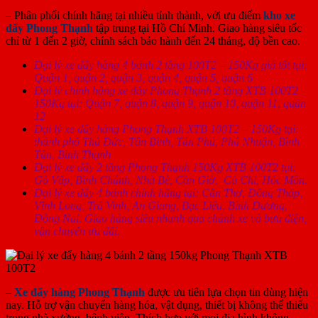
– Phân phối chính hãng tại nhiều tỉnh thành, với ưu điểm
kho xe
đẩy Phong Thạnh
tập trung tại Hồ Chí Minh. Giao hàng siêu tốc
chỉ từ 1 đến 2 giờ, chính sách bảo hành đến 24 tháng, độ bền cao.
Đại lý xe đẩy hàng 4 bánh 2 tầng 100T2 – 150Kg giá tốt tại:
Quận 1, quận 2, quận 3, quận 4, quận 5, quận 6
Đại lý chính hãng xe đẩy Phong Thạnh 2 tầng XTB 100T2 –
150Kg tại: Quận 7, quận 8, quận 9, quận 10, quận 11, quận
12
Đại lý xe đẩy hàng Phong Thạnh XTB 100T2 – 150Kg tại:
thành phố Thủ Đức, Tân Bình, Tân Phú, Phú Nhuận, Bình
Tân, Bình Thạnh
Đại lý xe đẩy 2 tầng Phong Thạnh 150Kg XTB 100T2 tại:
Gò Vấp, Bình Chánh, Nhà Bè, Cần Giờ, Củ Chi, Hóc Môn.
Đại lý xe đẩy 4 bánh chính hãng tại: Cần Thơ, Đồng Tháp,
Vĩnh Long, Trà Vinh, An Giang, Bạc Liêu, Bình Dương,
Đồng Nai. Giao hàng siêu nhanh qua chành xe và bưu điện,
vận chuyển ưu đãi.
–
Xe đẩy hàng Phong Thạnh
được ưu tiên lựa chọn tin dùng hiện
nay. Hỗ trợ vận chuyển hàng hóa, vật dụng, thiết bị không thể thiếu
trong nhà xưởng, bệnh viện. Thích hợp với mọi địa hình không