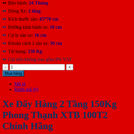
⏩ Bảo hành:
24 Tháng
⏩
Dòng Xe:
2 tầng
⏩
Kích thước sàn:
45*70 cm
⏩
Đường kính bánh xe:
10 cm
⏩
Cự ly sàn xe:
16 cm
⏩
Khoản cách 2 sàn xe:
50 cm
⏩
Tải trọng:
150 Kg
⏩ Giá trên không bao gồm 8% VAT
Xe
Đẩy
Mua hàng
2
Tầng
Mô tả
150Kg
Đánh giá (0)
Phong
Thạnh
Xe Đẩy Hàng 2 Tầng 150Kg
XTB
100T2
Phong Thạnh XTB 100T2
số
lượng
Chính Hãng