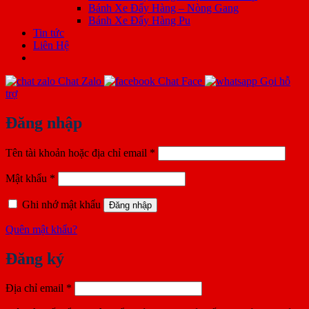
Bánh Xe Đẩy Hàng – Nòng Gang
Bánh Xe Đẩy Hàng Pu
Tin tức
Liên Hệ
Chat Zalo
Chat Face
Gọi hỗ
trợ
Đăng nhập
Bắt
Tên tài khoản hoặc địa chỉ email
*
buộc
Bắt
Mật khẩu
*
buộc
Ghi nhớ mật khẩu
Đăng nhập
Quên mật khẩu?
Đăng ký
Bắt
Địa chỉ email
*
buộc