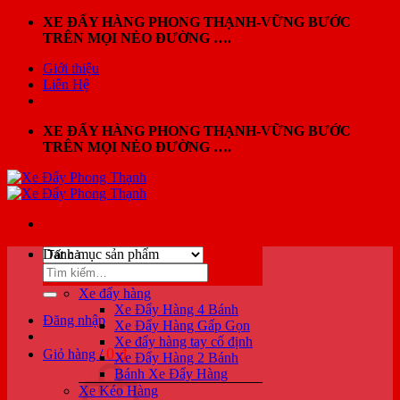
Bỏ
XE ĐẨY HÀNG PHONG THẠNH-VỮNG BƯỚC
qua
TRÊN MỌI NẺO ĐƯỜNG ….
nội
Giới thiệu
dung
Liên Hệ
XE ĐẨY HÀNG PHONG THẠNH-VỮNG BƯỚC
TRÊN MỌI NẺO ĐƯỜNG ….
Danh mục sản phẩm
Tìm
kiếm:
Xe đẩy hàng
Xe Đẩy Hàng 4 Bánh
Đăng nhập
Xe Đẩy Hàng Gấp Gọn
Xe đẩy hàng tay cố định
0
₫
Giỏ hàng /
Xe Đẩy Hàng 2 Bánh
Bánh Xe Đẩy Hàng
Xe Kéo Hàng