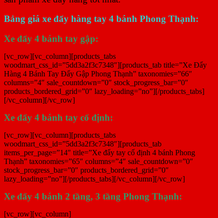
Bảng giá xe đẩy hàng tay 4 bánh Phong Thạnh:
Xe đẩy 4 bánh tay gập:
[vc_row][vc_column][products_tabs
woodmart_css_id=”5dd3a2f3c7348″][products_tab title=”Xe Đẩy
Hàng 4 Bánh Tay Đẩy Gập Phong Thạnh” taxonomies=”66″
columns=”4″ sale_countdown=”0″ stock_progress_bar=”0″
products_bordered_grid=”0″ lazy_loading=”no”][/products_tabs]
[/vc_column][/vc_row]
Xe đẩy 4 bánh tay cố định:
[vc_row][vc_column][products_tabs
woodmart_css_id=”5dd3a2f3c7348″][products_tab
items_per_page=”14″ title=”Xe đẩy tay cố định 4 bánh Phong
Thạnh” taxonomies=”65″ columns=”4″ sale_countdown=”0″
stock_progress_bar=”0″ products_bordered_grid=”0″
lazy_loading=”no”][/products_tabs][/vc_column][/vc_row]
Xe đẩy 4 bánh 2 tầng, 3 tầng Phong Thạnh:
[vc_row][vc_column]