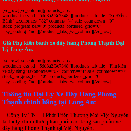
[vc_row][vc_column][products_tabs
woodmart_css_id=”5dd3a2f3c7348″][products_tab title=”Xe Đẩy 2
Bánh” taxonomies=”82″ columns=”4″ sale_countdown=”0″
stock_progress_bar=”0″ products_bordered_grid=”0″
lazy_loading=”no”][/products_tabs][/vc_column][/vc_row]
Giá Phụ kiện bánh xe đẩy hàng Phong Thạnh Đại
Lý Long An:
[vc_row][vc_column][products_tabs
woodmart_css_id=”5dd3a2f3c7348″][products_tab title=”Phụ kiện
xe đẩy hàng” taxonomies=”67″ columns=”4″ sale_countdown=”0″
stock_progress_bar=”0″ products_bordered_grid=”0″
lazy_loading=”no”][/products_tabs][/vc_column][/vc_row]
Thông tin Đại Lý Xe Đẩy Hàng Phong
Thạnh chính hãng tại Long An:
– Công Ty TNHH Phát Triển Thương Mại Việt Nguyên
là đại lý chính thức phân phối các dòng sản phẩm xe
đẩy hàng Phong Thạnh tại Việt Nguyên.