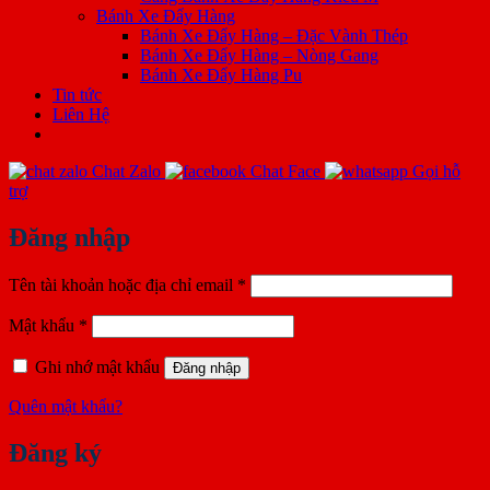
Bánh Xe Đẩy Hàng
Bánh Xe Đẩy Hàng – Đặc Vành Thép
Bánh Xe Đẩy Hàng – Nòng Gang
Bánh Xe Đẩy Hàng Pu
Tin tức
Liên Hệ
Chat Zalo
Chat Face
Gọi hỗ
trợ
Đăng nhập
Bắt
Tên tài khoản hoặc địa chỉ email
*
buộc
Bắt
Mật khẩu
*
buộc
Ghi nhớ mật khẩu
Đăng nhập
Quên mật khẩu?
Đăng ký