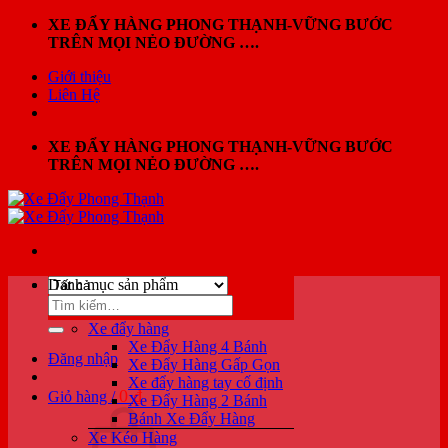
Bỏ
XE ĐẨY HÀNG PHONG THẠNH-VỮNG BƯỚC
qua
TRÊN MỌI NẺO ĐƯỜNG ….
nội
Giới thiệu
dung
Liên Hệ
XE ĐẨY HÀNG PHONG THẠNH-VỮNG BƯỚC
TRÊN MỌI NẺO ĐƯỜNG ….
Danh mục sản phẩm
Tìm
kiếm:
Xe đẩy hàng
Xe Đẩy Hàng 4 Bánh
Đăng nhập
Xe Đẩy Hàng Gấp Gọn
Xe đẩy hàng tay cố định
0
₫
Giỏ hàng /
Xe Đẩy Hàng 2 Bánh
Bánh Xe Đẩy Hàng
Xe Kéo Hàng