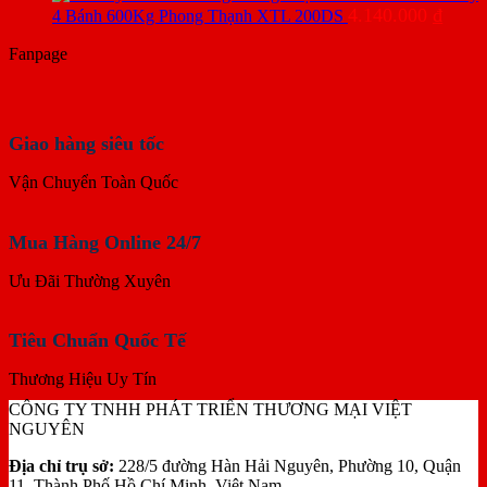
4.140.000
₫
4 Bánh 600Kg Phong Thạnh XTL 200DS
Fanpage
Giao hàng siêu tốc
Vận Chuyển Toàn Quốc
Mua Hàng Online 24/7
Ưu Đãi Thường Xuyên
Tiêu Chuẩn Quốc Tế
Thương Hiệu Uy Tín
CÔNG TY TNHH PHÁT TRIỂN THƯƠNG MẠI VIỆT
NGUYÊN
Địa chỉ trụ sở:
228/5 đường Hàn Hải Nguyên, Phường 10, Quận
11, Thành Phố Hồ Chí Minh, Việt Nam