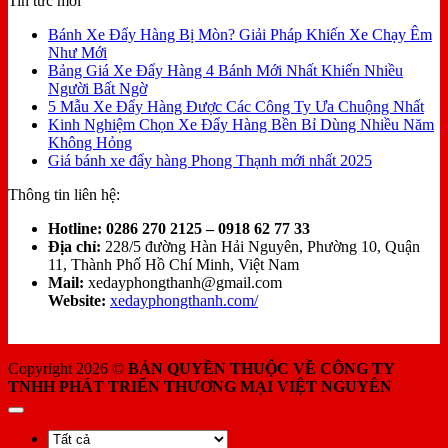
Tin tức mới
Bánh Xe Đẩy Hàng Bị Mòn? Giải Pháp Khiến Xe Chạy Êm
Như Mới
Bảng Giá Xe Đẩy Hàng 4 Bánh Mới Nhất Khiến Nhiều
Người Bất Ngờ
5 Mẫu Xe Đẩy Hàng Được Các Công Ty Ưa Chuộng Nhất
Kinh Nghiệm Chọn Xe Đẩy Hàng Bền Bỉ Dùng Nhiều Năm
Không Hỏng
Giá bánh xe đẩy hàng Phong Thạnh mới nhất 2025
Thông tin liên hệ:
Hotline:
0286 270 2125 – 0918 62 77 33
Địa chỉ:
228/5 đường Hàn Hải Nguyên, Phường 10, Quận
11, Thành Phố Hồ Chí Minh, Việt Nam
Mail:
xedayphongthanh@gmail.com
Website:
xedayphongthanh.com/
Copyright 2026 ©
BẢN QUYỀN THUỘC VỀ CÔNG TY
TNHH PHÁT TRIỂN THƯƠNG MẠI VIỆT NGUYÊN