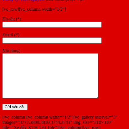
[vc_row][vc_column width=”1/2″]
Họ tên (*)
Email (*)
Nội dung
[/vc_column][vc_column width=”1/2″][vc_gallery interval=”3″
images=”3777,3809,3810,3744,3743″ img_size=”310×310″
title=”Xe đẩy XTH 130 Tole”][/vc_column][/vc_row]