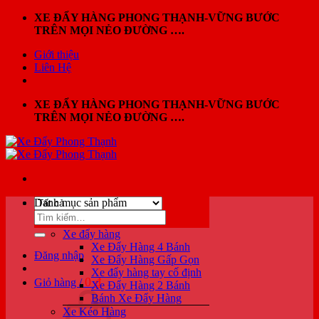
Bỏ
XE ĐẨY HÀNG PHONG THẠNH-VỮNG BƯỚC
qua
TRÊN MỌI NẺO ĐƯỜNG ….
nội
Giới thiệu
dung
Liên Hệ
XE ĐẨY HÀNG PHONG THẠNH-VỮNG BƯỚC
TRÊN MỌI NẺO ĐƯỜNG ….
Danh mục sản phẩm
Tìm
kiếm:
Xe đẩy hàng
Xe Đẩy Hàng 4 Bánh
Đăng nhập
Xe Đẩy Hàng Gấp Gọn
Xe đẩy hàng tay cố định
0
₫
Giỏ hàng /
Xe Đẩy Hàng 2 Bánh
Bánh Xe Đẩy Hàng
Xe Kéo Hàng