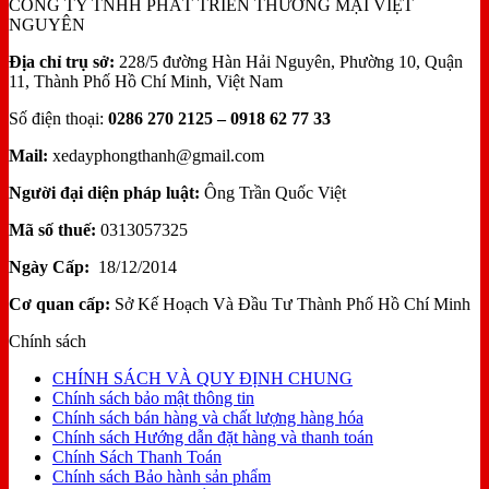
CÔNG TY TNHH PHÁT TRIỂN THƯƠNG MẠI VIỆT
NGUYÊN
Địa chỉ trụ sở:
228/5 đường Hàn Hải Nguyên, Phường 10, Quận
11, Thành Phố Hồ Chí Minh, Việt Nam
Số điện thoại:
0286 270 2125 – 0918 62 77 33
Mail:
xedayphongthanh@gmail.com
Người đại diện pháp luật:
Ông Trần Quốc Việt
Mã số thuế:
0313057325
Ngày Cấp:
18/12/2014
Cơ quan cấp:
Sở Kế Hoạch Và Đầu Tư Thành Phố Hồ Chí Minh
Chính sách
CHÍNH SÁCH VÀ QUY ĐỊNH CHUNG
Chính sách bảo mật thông tin
Chính sách bán hàng và chất lượng hàng hóa
Chính sách Hướng dẫn đặt hàng và thanh toán
Chính Sách Thanh Toán
Chính sách Bảo hành sản phẩm