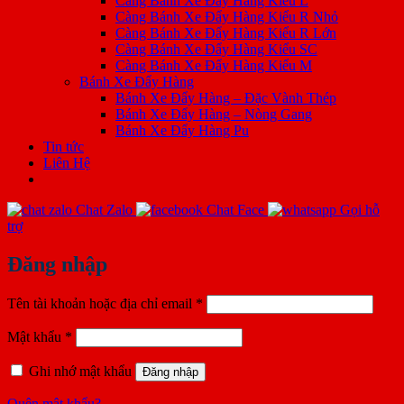
Càng Bánh Xe Đẩy Hàng Kiểu L
Càng Bánh Xe Đẩy Hàng Kiểu R Nhỏ
Càng Bánh Xe Đẩy Hàng Kiểu R Lớn
Càng Bánh Xe Đẩy Hàng Kiểu SC
Càng Bánh Xe Đẩy Hàng Kiểu M
Bánh Xe Đẩy Hàng
Bánh Xe Đẩy Hàng – Đặc Vành Thép
Bánh Xe Đẩy Hàng – Nòng Gang
Bánh Xe Đẩy Hàng Pu
Tin tức
Liên Hệ
Chat Zalo
Chat Face
Gọi hỗ
trợ
Đăng nhập
Bắt
Tên tài khoản hoặc địa chỉ email
*
buộc
Bắt
Mật khẩu
*
buộc
Ghi nhớ mật khẩu
Đăng nhập
Quên mật khẩu?