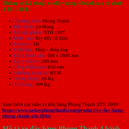
Thông số kỹ thuật xe đẩy hàng 4 bánh tay cố định
XTH 130T:
Thương hiệu:
Phong Thạnh
Bảo hành:
24 tháng
Mã sản phẩm:
XTH 130T
Phân loại:
Tay đẩy cố định
Màu sắc:
Đỏ
Chất liệu:
Thép – thép ống
Kích thước sàn:
500 x 1000 mm
Cự ly sàn xe:
200 mm
Tổng chiều cao:
850 mm
Sử dụng càng xe:
H130
Trọng lượng:
26 Kg
Tải trọng:
300 Kg
Xem thêm các mẫu xe đẩy hàng Phong Thạnh XTH 200N:
https://www.xedayphongthanh.com/product/xe-day-hang-
phong-thanh-xth-200n/
Mô tả xe đẩy hàng Phong Thạnh 4 bánh