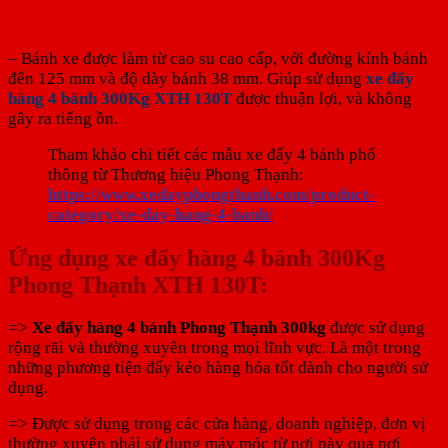
– Bánh xe được làm từ cao su cao cấp, với đường kính bánh
đến 125 mm và độ dày bánh 38 mm. Giúp sử dụng
xe đẩy
hàng 4 bánh 300Kg XTH 130T
được thuận lợi, và không
gây ra tiếng ồn.
Tham khảo chi tiết các mẫu xe đẩy 4 bánh phổ
thông từ Thương hiệu Phong Thạnh:
https://www.xedayphongthanh.com/product-
category/xe-day-hang-4-banh/
Ứng dụng xe đẩy hàng 4 bánh 300Kg
Phong Thạnh XTH 130T:
=>
Xe đẩy hàng 4 bánh Phong Thạnh 300kg
được sử dụng
rộng rãi và thường xuyên trong mọi lĩnh vực. Là một trong
những phương tiện đẩy kéo hàng hóa tốt dành cho người sử
dụng.
=> Được sử dụng trong các cửa hàng, doanh nghiệp, đơn vị
thường xuyên phải sử dụng máy móc từ nơi này qua nơi