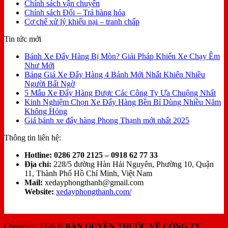
Chính sách vận chuyển
Chính sách Đổi – Trả hàng hóa
Cơ chế xử lý khiếu nại – tranh chấp
Tin tức mới
Bánh Xe Đẩy Hàng Bị Mòn? Giải Pháp Khiến Xe Chạy Êm
Như Mới
Bảng Giá Xe Đẩy Hàng 4 Bánh Mới Nhất Khiến Nhiều
Người Bất Ngờ
5 Mẫu Xe Đẩy Hàng Được Các Công Ty Ưa Chuộng Nhất
Kinh Nghiệm Chọn Xe Đẩy Hàng Bền Bỉ Dùng Nhiều Năm
Không Hỏng
Giá bánh xe đẩy hàng Phong Thạnh mới nhất 2025
Thông tin liên hệ:
Hotline:
0286 270 2125 – 0918 62 77 33
Địa chỉ:
228/5 đường Hàn Hải Nguyên, Phường 10, Quận
11, Thành Phố Hồ Chí Minh, Việt Nam
Mail:
xedayphongthanh@gmail.com
Website:
xedayphongthanh.com/
Copyright 2026 ©
BẢN QUYỀN THUỘC VỀ CÔNG TY