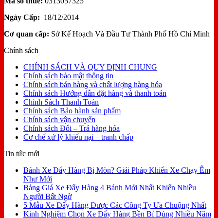
Mã số thuế:
0313057325
Ngày Cấp:
18/12/2014
Cơ quan cấp:
Sở Kế Hoạch Và Đầu Tư Thành Phố Hồ Chí Minh
Chính sách
CHÍNH SÁCH VÀ QUY ĐỊNH CHUNG
Chính sách bảo mật thông tin
Chính sách bán hàng và chất lượng hàng hóa
Chính sách Hướng dẫn đặt hàng và thanh toán
Chính Sách Thanh Toán
Chính sách Bảo hành sản phẩm
Chính sách vận chuyển
Chính sách Đổi – Trả hàng hóa
Cơ chế xử lý khiếu nại – tranh chấp
Tin tức mới
Bánh Xe Đẩy Hàng Bị Mòn? Giải Pháp Khiến Xe Chạy Êm
Như Mới
Bảng Giá Xe Đẩy Hàng 4 Bánh Mới Nhất Khiến Nhiều
Người Bất Ngờ
5 Mẫu Xe Đẩy Hàng Được Các Công Ty Ưa Chuộng Nhất
Kinh Nghiệm Chọn Xe Đẩy Hàng Bền Bỉ Dùng Nhiều Năm