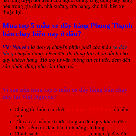
hài lòng tuyệt đối dành cho người dùng. Ứng dụng đẩy hàng
hóa trong gia đình, nhà xưởng, cửa hàng, kho bãi, bến xe
thuận lợi.
Mua top 5 mẫu xe đẩy hàng Phong Thạnh
bán chạy hiện nay ở đâu?
Việt Nguyên
là đơn vị chuyên phân phối các mẫu
xe đẩy
hàng
chuyên dụng. Đem đến đa dạng lựa chọn dành cho
quý khách hàng. Hỗ trợ tư vấn thông tin chi tiết, đem đến
sản phẩm đúng nhu cầu thực tế.
Vì sao nên mua top 5 mẫu xe đẩy hàng bán chạy
này tại Việt Nguyên?
Chúng tôi luôn cam kết
sản phẩm chính hãng
, độ bền
cao
Tất cả các mẫu xe trước khi giao đến quý khách đều
được kiểm tra, đảm bảo tính năng sử dụng
Chính sách
bảo hành đến 24 tháng
, cung cấp đầy đủ