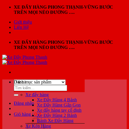
Bỏ
XE ĐẨY HÀNG PHONG THẠNH-VỮNG BƯỚC
qua
TRÊN MỌI NẺO ĐƯỜNG ….
nội
Giới thiệu
dung
Liên Hệ
XE ĐẨY HÀNG PHONG THẠNH-VỮNG BƯỚC
TRÊN MỌI NẺO ĐƯỜNG ….
Danh mục sản phẩm
Tìm
kiếm:
Xe đẩy hàng
Xe Đẩy Hàng 4 Bánh
Đăng nhập
Xe Đẩy Hàng Gấp Gọn
Xe đẩy hàng tay cố định
0
₫
Giỏ hàng /
Xe Đẩy Hàng 2 Bánh
Bánh Xe Đẩy Hàng
Xe Kéo Hàng