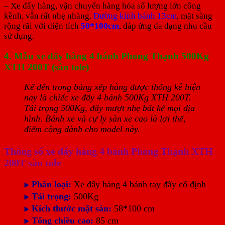
– Xe đẩy hàng, vận chuyển hàng hóa số lượng lớn cồng
kềnh, vẫn rất nhẹ nhàng.
Đường kính bánh 13cm
, mặt sàng
rộng rãi với diện tích
50*100cm
, đáp ứng đa dạng nhu cầu
sử dụng.
4. Mẫu xe đẩy hàng 4 bánh Phong Thạnh 500Kg
XTH 200T (sàn tole)
Kế đến trong bảng xếp hàng được thống kê hiện
nay là chiếc xe đẩy 4 bánh 500Kg XTH 200T.
Tải trọng 500Kg, đẩy mượt nhẹ bất kể mọi địa
hình. Bánh xe và cự ly sàn xe cao là lợi thế,
điểm cộng dành cho model này.
Thông số xe đẩy hàng 4 bánh Phong Thạnh XTH
200T sàn tole
Phân loại:
Xe đẩy hàng 4 bánh tay đẩy cố định
▶️
Tải trọng:
500Kg
▶️
Kích thước mặt sàn:
58*100 cm
▶️
Tổng chiều cao:
85 cm
▶️