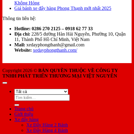
Không Hỏng
Giá bánh xe đẩy hàng Phong Thạnh mới nhất 2025
Thông tin liên hệ:
Hotline:
0286 270 2125 – 0918 62 77 33
Địa chỉ:
228/5 đường Hàn Hải Nguyên, Phường 10, Quận
11, Thành Phố Hồ Chí Minh, Việt Nam
Mail:
xedayphongthanh@gmail.com
Website:
xedayphongthanh.com/
Copyright 2026 ©
BẢN QUYỀN THUỘC VỀ CÔNG TY
TNHH PHÁT TRIỂN THƯƠNG MẠI VIỆT NGUYÊN
Tìm
kiếm:
Trang chủ
Giới thiệu
Xe đẩy hàng
Xe Đẩy Hàng 2 Bánh
Xe Đẩy Hàng 4 Bánh