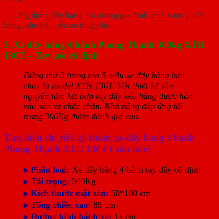
→ Ứng dụng đẩy hàng hóa trong gia đình, nhà xưởng, cửa
hàng, kho bãi, bến xe thuận lợi.
3. Xe đẩy hàng 4 bánh Phong Thạnh 300kg XTH
130T – Tay kéo cố định
Đứng thứ 3 trong top 5 mẫu xe đẩy hàng bán
chạy là model XTH 130T. Với thiết kế sàn
nguyên tấm kết hợp tay đẩy kéo hàng được hàn
vào sàn xe chắc chắn. Khả năng đáp ứng tải
trọng 300Kg được đánh giá cao.
Tìm hiểu chi tiết kỹ thuật xe đẩy hàng 4 bánh
Phong Thạnh XTH 130T ( sàn tole)
Phân loại:
Xe đẩy hàng 4 bánh tay đẩy cố định
▶️
Tải trọng:
300Kg
▶️
Kích thước mặt sàn:
50*100 cm
▶️
Tổng chiều cao:
85 cm
▶️
Đường kính bánh xe:
13 cm
▶️