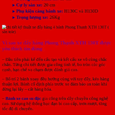
Cự ly sàn xe:
20 cm
▶️
Phụ kiện càng bánh xe:
H130C và H130D
▶️
Trọng lượng xe:
26Kg
▶️
Vì sao xe đẩy hàng Phong Thạnh XTH 130T được
yêu thích tin dùng
– Đầu tiên phải kể đến cấu tạo và kết cấu xe vô cùng chắc
chắn. Từng chi tiết được gia công tinh tế, bo tròn các góc
cạnh, hạn chế va chạm được đánh giá cao.
– Bố trí 2 bánh xoay đều hướng cùng với tay đẩy, kéo hàng
thuận lợi. Bánh cố định phía trước xe đảm bảo an toàn khi
dừng lại lấy – cất hàng hóa.
–
Bánh xe cao su đặc
gia công trên dây chuyền công nghệ
cao. Sử dụng hệ thống bạc đạn bi cao cấp, trơn mượt, tăng
tốc độ di chuyển.