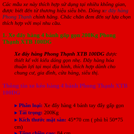
Các mẫu xe này thích hợp sử dụng tại nhiều không gian,
được biết đến từ thương hiệu siêu bền. Dòng x
e đẩy hàng
Phong Thạnh
chính hãng. Chắc chắn đem đến sự lựa chọn
thích hợp với mọi nhu cầu.
1. Xe đẩy hàng 4 bánh gấp gọn 200Kg Phong
Thạnh XTB 100DG
Xe đẩy hàng Phong Thạnh XTB 100DG
được
thiết kế với kiểu dáng gọn nhẹ. Đẩy hàng hóa
thuận lợi tại mọi địa hình, thích hợp dành cho
chung cư, gia đình, cửa hàng, siêu thị.
Thông tin xe kéo hàng 4 bánh Phong Thạnh XTB
100DG
Phân loại:
Xe đẩy hàng 4 bánh tay đẩy gấp gọn
▶️
Tải trọng:
200Kg
▶️
Kích thước mặt sàn:
45*70 cm ( phủ bì 50*75
▶️
cm)
Tổng chiều cao:
84 cm
▶️