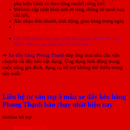
phụ kiện bánh xe theo từng model riêng biệt
Website cập nhật hình ảnh rõ ràng, thông số minh họa
chi tiết,
đặt hàng online 24/7
Xác nhận đơn nhanh, linh động, giao hàng trong ngày
Tại khu vực Hồ Chí Minh, giao hàng tận nơi hỏa tốc
siêu nhanh chỉ từ 1 đến 2 giờ
Các tỉnh thành lân cận nhận hàng qua chành xe, bưu
điện, đơn vị vận chuyển chỉ từ 3-36h
⇒
Xe đẩy hàng Phong Thạnh
đáp ứng mọi nhu cầu vận
chuyển và đẩy kéo vật dụng. Ứng dụng linh động trong
cuộc sống gia đình, dụng cụ hỗ trợ không thể thiếu trong
sản xuất.
Liên hệ tư vấn top 5 mẫu xe đẩy kéo hàng
Phong Thạnh bán chạy nhất hiện nay
Hotline hỗ trợ:
0918.62.77.33