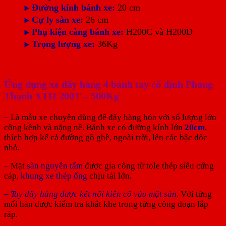
Đường kính bánh xe:
20 cm
▶️
Cự ly sàn xe:
26 cm
▶️
Phụ kiện càng bánh xe:
H200C và H200D
▶️
Trọng lượng xe:
36Kg
▶️
Ứng dụng xe đẩy hàng 4 bánh tay cố định Phong
Thạnh XTH 200T – 500Kg
–
Là mẫu xe chuyên dùng để đẩy hàng hóa với số lượng lớn
cồng kềnh và nặng nề. Bánh xe có đường kính lớn
20cm
,
thích hợp kể cả đường gồ ghề, ngoài trời, lên các bậc dốc
nhỏ.
–
Mặt
sàn nguyên tấm
được gia công từ tole thép siêu cứng
cáp,
khung xe thép ống
chịu tải lớn.
–
Tay đẩy hàng được kết nối kiên cố vào mặt sàn
. Với từng
mối hàn được kiểm tra khắt khe trong từng công đoạn lắp
ráp.