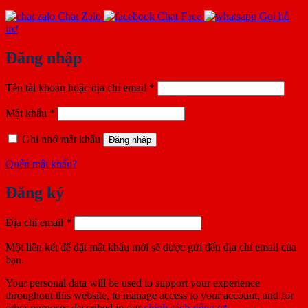
Chat Zalo
Chat Face
Gọi hỗ
trợ
Đăng nhập
Bắt
Tên tài khoản hoặc địa chỉ email
*
buộc
Bắt
Mật khẩu
*
buộc
Ghi nhớ mật khẩu
Đăng nhập
Quên mật khẩu?
Đăng ký
Bắt
Địa chỉ email
*
buộc
Một liên kết để đặt mật khẩu mới sẽ được gửi đến địa chỉ email của
bạn.
Your personal data will be used to support your experience
throughout this website, to manage access to your account, and for
other purposes described in our
chính sách riêng tư
.