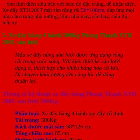
–
Sơn tĩnh điện siêu bền với màu đỏ đặc trưng, dễ nhận diện.
Xe đẩy XTH 200T mặt sàn rộng rãi
58*100cm
, đáp ứng mọi
nhu cầu trong nhà xưởng, kho, nhà máy, sân bay, siêu thị,
bến xe…
5. Xe đẩy hàng 4 bánh 500Kg Phong Thạnh XTH
200L sàn lưới
Mẫu xe đẩy hàng sàn lưới được ứng dụng rộng
rãi trong cuộc sống. Với kiểu thiết kế sàn lưới
dạng ô, thích hợp cho nhiều hàng hóa cỡ lớn.
Di chuyển khối lượng lớn cùng lúc dễ dàng
thuận lợi.
Thông số kỹ thuật xe đẩy hàng Phong Thạnh XTH
200L sàn lưới 500Kg
Phân loại:
Xe đẩy hàng 4 bánh tay đẩy cố định
Tải trọng:
500Kg
Kích thước mặt sàn:
58*126 cm
Tổng chiều cao:
85 cm
Đường kính bánh xe:
20 cm