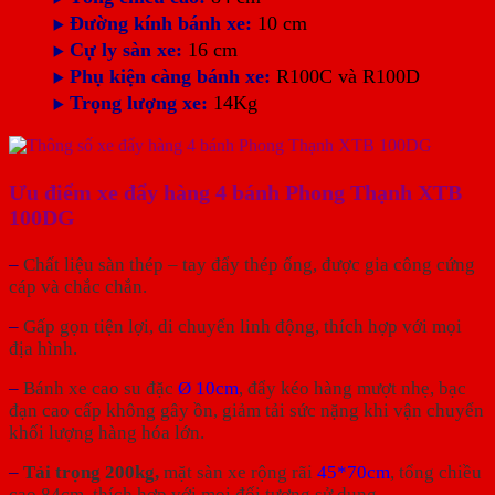
Đường kính bánh xe:
10 cm
▶️
Cự ly sàn xe:
16 cm
▶️
Phụ kiện càng bánh xe:
R100C và R100D
▶️
Trọng lượng xe:
14Kg
▶️
Ưu điểm xe đẩy hàng 4 bánh Phong Thạnh XTB
100DG
–
Chất liệu sàn thép – tay đẩy thép ống, được gia công cứng
cáp và chắc chắn.
–
Gấp gọn tiện lợi, di chuyển linh động, thích hợp với mọi
địa hình.
–
Bánh xe cao su đặc
Ø 10cm
, đẩy kéo hàng mượt nhẹ, bạc
đạn cao cấp không gây ồn, giảm tải sức nặng khi vận chuyển
khối lượng hàng hóa lớn.
–
Tải trọng 200kg,
mặt sàn xe rộng rãi
45*70cm
, tổng chiều
cao 84cm, thích hợp với mọi đối tượng sử dụng.