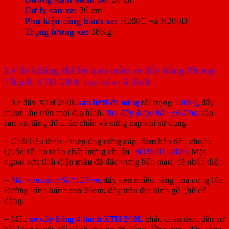
Cự ly sàn xe:
26 cm
Phụ kiện càng bánh xe:
H200C và H200D
Trọng lượng xe:
38Kg
Lý do không thể bỏ qua mẫu xe đẩy hàng Phong
Thạnh XTH 200L tay kéo cố định
– Xe đẩy XTH 200L
sàn lưới đa năng
tải trọng
500kg
, đẩy
mượt nhẹ trên mọi địa hình.
Tay đẩy được hàn cố định
vào
sàn xe, tăng độ chắc chắn và cứng cáp khi sử dụng.
– Chất liệu thép – thép ống cứng cáp, đảm bảo tiêu chuẩn
Quốc Tế, an toàn chất lượng chuẩn
ISO 9001:2020
. Mặt
ngoài sơn tĩnh điện
màu đỏ
đặc trưng bền màu, dễ nhận diện.
–
Mặt sàn rộng 58*126cm
, đẩy kéo nhiều hàng hóa cùng lúc.
Đường kính bánh cao 20cm, đẩy trên địa hình gồ ghề dễ
dàng.
– Mẫu
xe đẩy hàng 4 bánh XTH 200L
chắc chắn đem đến sự