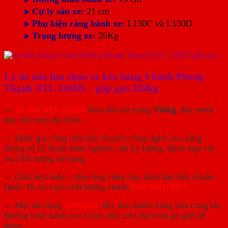
Cự ly sàn xe:
21 cm
▶️
Phụ kiện càng bánh xe:
L130C và L130D
▶️
Trọng lượng xe:
26Kg
▶️
Lý do nên lựa chọn xe kéo hàng 4 bánh Phong
Thạnh XTL 130DS – gấp gọn 350kg
→
Xe đẩy XTL 130DS
đem đến tải trọng
350kg
, đẩy mượt
nhẹ trên mọi địa hình.
→ Được gia công trên dây chuyền công nghệ cao, từng
thông số kỹ thuật được nghiên cứu kỹ lưỡng, thích hợp với
mọi đối tượng sử dụng.
→ Chất liệu thép – thép ống cứng cáp, đảm bảo tiêu chuẩn
Quốc Tế, an toàn chất lượng chuẩn
ISO 9001:2020
→ Mặt sàn rộng
60*90cm
, đẩy kéo nhiều hàng hóa cùng lúc.
Đường kính bánh cao 13cm, đẩy trên địa hình gồ ghề dễ
dàng.