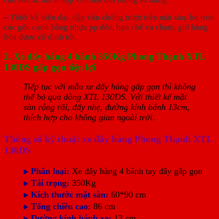
–
Thiết kế hiện đại, dập vân chống trượt trên mặt sàn, bo tròn
các góc cạnh bằng nhựa pp dẻo, hạn chế va chạm, giữ hàng
hóa được cố định tốt.
2. Xe đẩy hàng 4 bánh 350Kg Phong Thạnh XTL
130DS gấp gọn tiện lợi
Tiếp tục với mẫu xe đẩy hàng gấp gọn thì không
thể bỏ qua dòng XTL 130DS. Với thiết kế mặt
sàn rộng rãi, đẩy nhẹ, đường kính bánh 13cm,
thích hợp cho không gian ngoài trời.
Thông số kỹ thuật xe đẩy hàng Phong Thạnh XTL
130DS
Phân loại:
Xe đẩy hàng 4 bánh tay đẩy gấp gọn
▶️
Tải trọng:
350Kg
▶️
Kích thước mặt sàn:
60*90 cm
▶️
Tổng chiều cao:
86 cm
▶️
Đường kính bánh xe:
13 cm
▶️