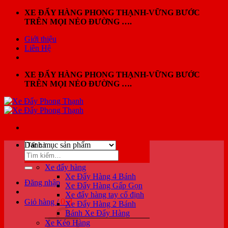
Bỏ
XE ĐẨY HÀNG PHONG THẠNH-VỮNG BƯỚC
qua
TRÊN MỌI NẺO ĐƯỜNG ….
nội
Giới thiệu
dung
Liên Hệ
XE ĐẨY HÀNG PHONG THẠNH-VỮNG BƯỚC
TRÊN MỌI NẺO ĐƯỜNG ….
Danh mục sản phẩm
Tìm
kiếm:
Xe đẩy hàng
Xe Đẩy Hàng 4 Bánh
Đăng nhập
Xe Đẩy Hàng Gấp Gọn
Xe đẩy hàng tay cố định
0
₫
Giỏ hàng /
Xe Đẩy Hàng 2 Bánh
Bánh Xe Đẩy Hàng
Xe Kéo Hàng