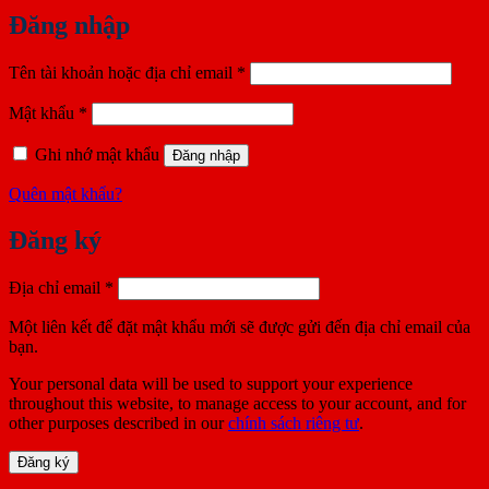
Đăng nhập
Bắt
Tên tài khoản hoặc địa chỉ email
*
buộc
Bắt
Mật khẩu
*
buộc
Ghi nhớ mật khẩu
Đăng nhập
Quên mật khẩu?
Đăng ký
Bắt
Địa chỉ email
*
buộc
Một liên kết để đặt mật khẩu mới sẽ được gửi đến địa chỉ email của
bạn.
Your personal data will be used to support your experience
throughout this website, to manage access to your account, and for
other purposes described in our
chính sách riêng tư
.
Đăng ký