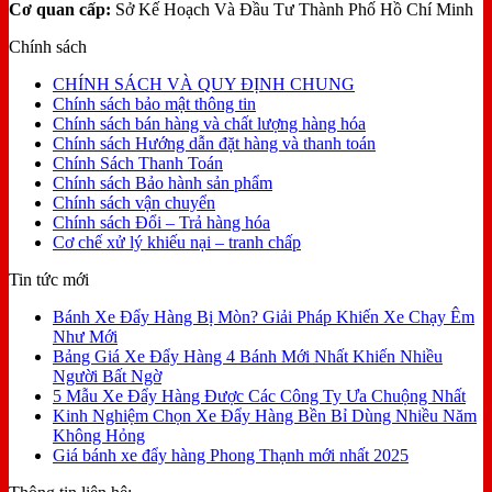
Cơ quan cấp:
Sở Kế Hoạch Và Đầu Tư Thành Phố Hồ Chí Minh
Chính sách
CHÍNH SÁCH VÀ QUY ĐỊNH CHUNG
Chính sách bảo mật thông tin
Chính sách bán hàng và chất lượng hàng hóa
Chính sách Hướng dẫn đặt hàng và thanh toán
Chính Sách Thanh Toán
Chính sách Bảo hành sản phẩm
Chính sách vận chuyển
Chính sách Đổi – Trả hàng hóa
Cơ chế xử lý khiếu nại – tranh chấp
Tin tức mới
Bánh Xe Đẩy Hàng Bị Mòn? Giải Pháp Khiến Xe Chạy Êm
Như Mới
Bảng Giá Xe Đẩy Hàng 4 Bánh Mới Nhất Khiến Nhiều
Người Bất Ngờ
5 Mẫu Xe Đẩy Hàng Được Các Công Ty Ưa Chuộng Nhất
Kinh Nghiệm Chọn Xe Đẩy Hàng Bền Bỉ Dùng Nhiều Năm
Không Hỏng
Giá bánh xe đẩy hàng Phong Thạnh mới nhất 2025