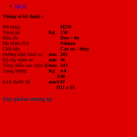
Mô tả
Thông số kỹ thuật :
Mã hàng
H250
Trọng tải
Kg
150
Màu sắc
Đen – đỏ
Mạ kềnh (Xi)
Nikken
Chất liệu
Cao su – thép
Đường kính bánh xe
mm
205
Độ dày bánh xe
mm
56
Tổng chiều cao chân đế
mm
243
Trọng lượng
Kg
4.0
X
90
Kích thước đế
mm
Y
87
D
11 x 15
Sản phẩm tương tự