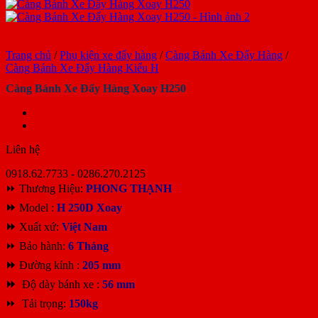
Trang chủ
/
Phụ kiện xe đẩy hàng
/
Càng Bánh Xe Đẩy Hàng
/
Càng Bánh Xe Đẩy Hàng Kiểu H
Càng Bánh Xe Đẩy Hàng Xoay H250
Liên hệ
0918.62.7733 - 0286.270.2125
⏩ Thương Hiệu:
PHONG THẠNH
⏩
Model :
H 250D Xoay
⏩
Xuất xứ:
Việt Nam
⏩ Bảo hành:
6
Tháng
⏩
Đường kính :
205 mm
⏩
Độ dày bánh xe :
56 mm
⏩ Tải trọng:
150kg