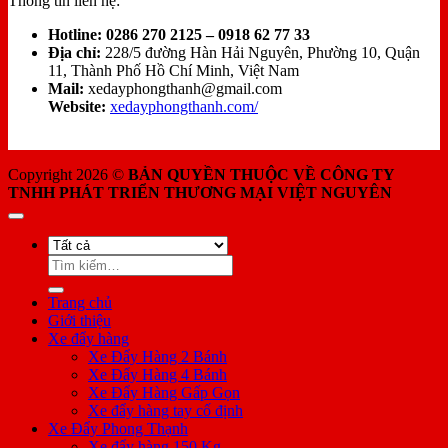
Thông tin liên hệ:
Hotline:
0286 270 2125 – 0918 62 77 33
Địa chỉ:
228/5 đường Hàn Hải Nguyên, Phường 10, Quận
11, Thành Phố Hồ Chí Minh, Việt Nam
Mail:
xedayphongthanh@gmail.com
Website:
xedayphongthanh.com/
Copyright 2026 ©
BẢN QUYỀN THUỘC VỀ CÔNG TY
TNHH PHÁT TRIỂN THƯƠNG MẠI VIỆT NGUYÊN
Tìm
kiếm:
Trang chủ
Giới thiệu
Xe đẩy hàng
Xe Đẩy Hàng 2 Bánh
Xe Đẩy Hàng 4 Bánh
Xe Đẩy Hàng Gấp Gọn
Xe đẩy hàng tay cố định
Xe Đẩy Phong Thạnh
Xe đẩy hàng 150 Kg