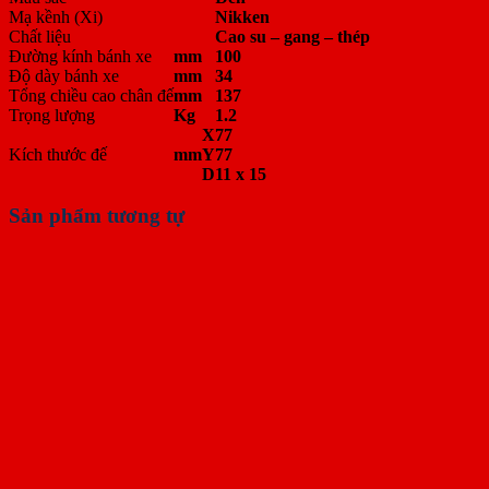
Mạ kềnh (Xi)
Nikken
Chất liệu
Cao su – gang – thép
Đường kính bánh xe
mm
100
Độ dày bánh xe
mm
34
Tổng chiều cao chân đế
mm
137
Trọng lượng
Kg
1.2
X
77
Kích thước đế
mm
Y
77
D
11 x 15
Sản phẩm tương tự