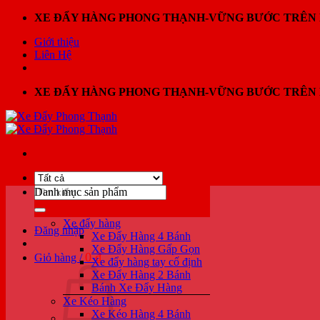
Bỏ
XE ĐẨY HÀNG PHONG THẠNH-VỮNG BƯỚC TRÊN 
qua
Giới thiệu
nội
Liên Hệ
dung
XE ĐẨY HÀNG PHONG THẠNH-VỮNG BƯỚC TRÊN 
Tìm
Danh mục sản phẩm
kiếm:
Xe đẩy hàng
Đăng nhập
Xe Đẩy Hàng 4 Bánh
Xe Đẩy Hàng Gấp Gọn
0
₫
Giỏ hàng /
Xe đẩy hàng tay cố định
Xe Đẩy Hàng 2 Bánh
Bánh Xe Đẩy Hàng
Xe Kéo Hàng
Xe Kéo Hàng 4 Bánh