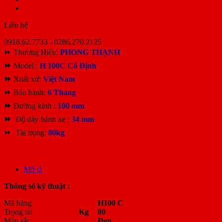
Liên hệ
0918.62.7733 - 0286.270.2125
⏩ Thương Hiệu:
PHONG THẠNH
⏩
Model :
H 100C Cố Định
⏩
Xuất xứ:
Việt Nam
⏩ Bảo hành:
6
Tháng
⏩
Đường kính :
100 mm
⏩
Độ dày bánh xe :
34 mm
⏩ Tải trọng:
80kg
Mô tả
Thông số kỹ thuật :
Mã hàng
H100 C
Trọng tải
Kg
80
Màu sắc
Đen