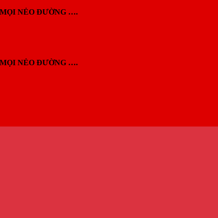
MỌI NẺO ĐƯỜNG ….
MỌI NẺO ĐƯỜNG ….