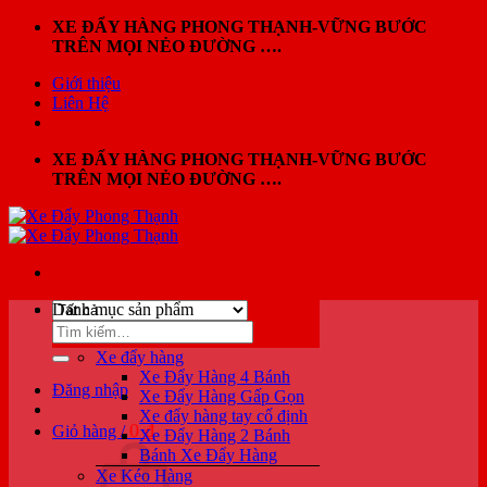
Bỏ
XE ĐẨY HÀNG PHONG THẠNH-VỮNG BƯỚC
qua
TRÊN MỌI NẺO ĐƯỜNG ….
nội
Giới thiệu
dung
Liên Hệ
XE ĐẨY HÀNG PHONG THẠNH-VỮNG BƯỚC
TRÊN MỌI NẺO ĐƯỜNG ….
Danh mục sản phẩm
Tìm
kiếm:
Xe đẩy hàng
Xe Đẩy Hàng 4 Bánh
Đăng nhập
Xe Đẩy Hàng Gấp Gọn
Xe đẩy hàng tay cố định
0
₫
Giỏ hàng /
Xe Đẩy Hàng 2 Bánh
Bánh Xe Đẩy Hàng
Xe Kéo Hàng