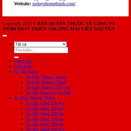
Website:
xedayphongthanh.com/
Copyright 2026 ©
BẢN QUYỀN THUỘC VỀ CÔNG TY
TNHH PHÁT TRIỂN THƯƠNG MẠI VIỆT NGUYÊN
Tìm
kiếm:
Trang chủ
Giới thiệu
Xe đẩy hàng
Xe Đẩy Hàng 2 Bánh
Xe Đẩy Hàng 4 Bánh
Xe Đẩy Hàng Gấp Gọn
Xe đẩy hàng tay cố định
Xe Đẩy Phong Thạnh
Xe đẩy hàng 150 Kg
Xe đẩy hàng 200 kg
Xe đẩy hàng 300 kg
Xe đẩy hàng 350 kg
Xe đẩy hàng 500 kg
Xe đẩy hàng 600 Kg