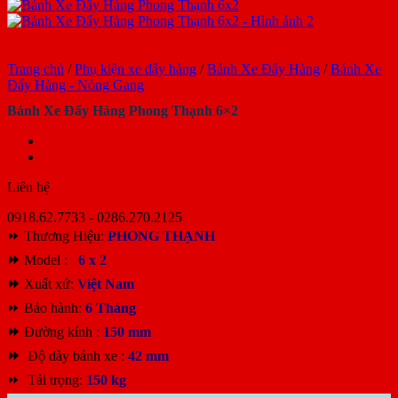
Trang chủ
/
Phụ kiện xe đẩy hàng
/
Bánh Xe Đẩy Hàng
/
Bánh Xe
Đẩy Hàng - Nòng Gang
Bánh Xe Đẩy Hàng Phong Thạnh 6×2
Liên hệ
0918.62.7733 - 0286.270.2125
⏩ Thương Hiệu:
PHONG THẠNH
⏩
Model :
6 x 2
⏩
Xuất xứ:
Việt Nam
⏩ Bảo hành:
6
Tháng
⏩
Đường kính :
150 mm
⏩
Độ dày bánh xe :
42 mm
⏩ Tải trọng:
150 kg