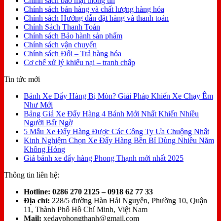
Chính sách bảo mật thông tin
Chính sách bán hàng và chất lượng hàng hóa
Chính sách Hướng dẫn đặt hàng và thanh toán
Chính Sách Thanh Toán
Chính sách Bảo hành sản phẩm
Chính sách vận chuyển
Chính sách Đổi – Trả hàng hóa
Cơ chế xử lý khiếu nại – tranh chấp
Tin tức mới
Bánh Xe Đẩy Hàng Bị Mòn? Giải Pháp Khiến Xe Chạy Êm
Như Mới
Bảng Giá Xe Đẩy Hàng 4 Bánh Mới Nhất Khiến Nhiều
Người Bất Ngờ
5 Mẫu Xe Đẩy Hàng Được Các Công Ty Ưa Chuộng Nhất
Kinh Nghiệm Chọn Xe Đẩy Hàng Bền Bỉ Dùng Nhiều Năm
Không Hỏng
Giá bánh xe đẩy hàng Phong Thạnh mới nhất 2025
Thông tin liên hệ:
Hotline:
0286 270 2125 – 0918 62 77 33
Địa chỉ:
228/5 đường Hàn Hải Nguyên, Phường 10, Quận
11, Thành Phố Hồ Chí Minh, Việt Nam
Mail:
xedayphongthanh@gmail.com