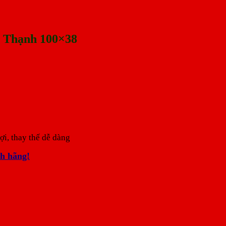
g Thạnh 100×38
ợi, thay thế dễ dàng
h hãng!