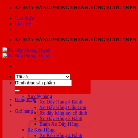
Bỏ
XE ĐẨY HÀNG PHONG THẠNH-VỮNG BƯỚC TRÊN 
qua
Giới thiệu
nội
Liên Hệ
dung
XE ĐẨY HÀNG PHONG THẠNH-VỮNG BƯỚC TRÊN 
Tìm
Danh mục sản phẩm
kiếm:
Xe đẩy hàng
Đăng nhập
Xe Đẩy Hàng 4 Bánh
Xe Đẩy Hàng Gấp Gọn
0
₫
Giỏ hàng /
Xe đẩy hàng tay cố định
Xe Đẩy Hàng 2 Bánh
Bánh Xe Đẩy Hàng
Xe Kéo Hàng
Xe Kéo Hàng 4 Bánh