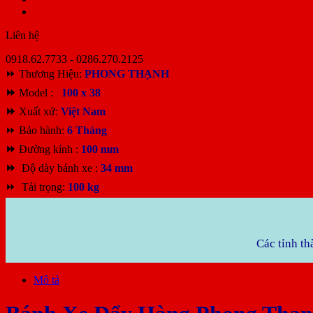
Liên hệ
0918.62.7733 - 0286.270.2125
⏩ Thương Hiệu:
PHONG THẠNH
⏩
Model :
100 x 38
⏩
Xuất xứ:
Việt Nam
⏩ Bảo hành:
6
Tháng
⏩
Đường kính :
100 mm
⏩
Độ dày bánh xe :
34 mm
⏩ Tải trọng:
100 kg
Các tỉnh th
Mô tả