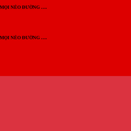
MỌI NẺO ĐƯỜNG ….
MỌI NẺO ĐƯỜNG ….