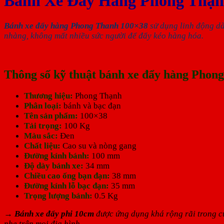
Bánh Xe Đẩy Hàng Phong Thạn
Bánh xe đẩy hàng Phong Thanh 100×38
sử dụng linh động d
nhàng, không mất nhiều sức người để đẩy kéo hàng hóa.
Thông số kỹ thuật bánh xe đẩy hàng Phon
Thương hiệu:
Phong Thạnh
Phân loại:
bánh và bạc đạn
Tên sản phẩm:
100×38
Tải trọng:
100 Kg
Màu sắc:
Đen
Chất liệu:
Cao su và nòng gang
Đường kính bánh:
100 mm
Độ dày bánh xe:
34 mm
Chiều cao ống bạn đạn:
38 mm
Đường kính lỗ bạc đạn:
35 mm
Trọng lượng bánh:
0.5 Kg
→
Bánh xe đẩy phi 10cm
được ứng dụng khá rộng rãi trong cu
nhẹ trên mọi địa hình.