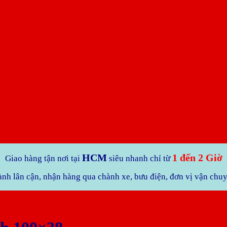
HCM
1 đến 2 Giờ
Giao hàng tận nơi tại
siêu nhanh chỉ từ
ành lân cận, nhận hàng qua chành xe, bưu điện, đơn vị vận chu